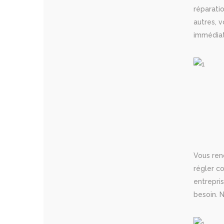
réparati
autres, v
immédiat
Vous renc
régler c
entrepri
besoin. N