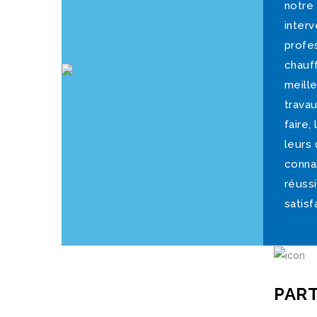
notre
interv
profe
chauf
meill
travau
faire
leurs 
connai
réuss
satisf
PART