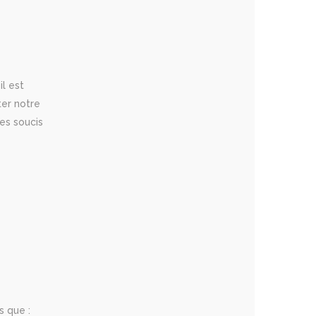
l est
ter notre
es soucis
s que :