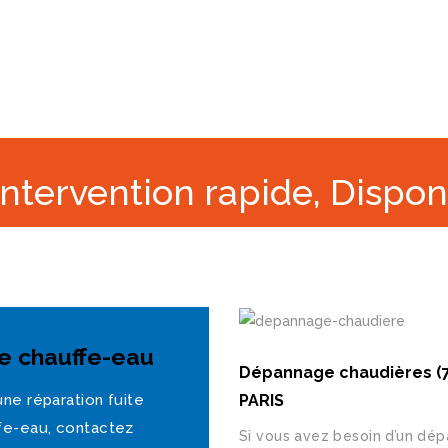
Intervention rapide, Dispon
te chauffe-eau
Dépannage chaudières (7
ne réparation fuite
PARIS
fe-eau, contactez
Si vous avez besoin d’un dé