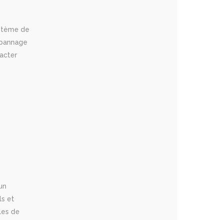
ystème de
épannage
tacter
un
ls et
les de