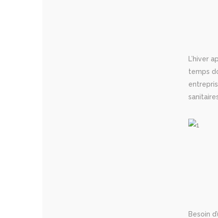
L’hiver 
temps do
entrepri
sanitaire
Besoin d