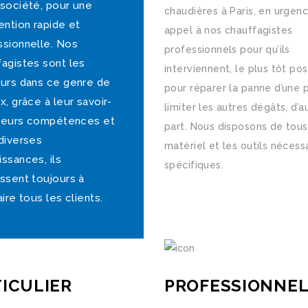
 société, pour une
chaudières à Paris, en urgenc
ention rapide et
appel à nos chauffagistes
ssionnelle. Nos
professionnels pour qu’ils
fagistes sont les
interviennent, le plus tôt pos
eurs dans ce genre de
pour réparer la panne d’une p
x, grâce à leur savoir-
limiter les autres dégâts, d’a
, leurs compétences et
part. Nous disposons de tous
diverses
matériel et les outils nécess
ssances, ils
spécifiques.
issent toujours à
aire tous les clients.
ICULIER
PROFESSIONNE