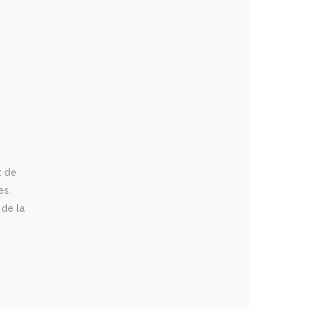
z de
es.
 de la