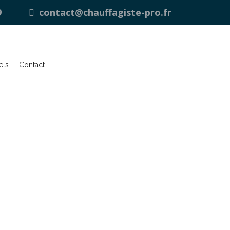
9
contact@chauffagiste-pro.fr
els
Contact